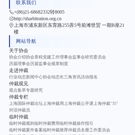
联系我们
+(86)21-68682332转8005
http://sharbitration.org.cn
上海市浦东新区东育路255弄5号前滩世贸 一期B座21
楼
网站导航
关于协会
协会介绍
协会章程
党建工作
理事会
监事会
研究委员会
历届理事会
历届监事会
规章制度
走进仲裁
行业动态
新闻中心
协会动态
长三角资讯
活动报名
仲裁观见
观点集萃
专题研究
仲裁专栏
上海国际仲裁论坛
上海仲裁周
上海仲裁公开课
上海仲裁"35"
对话仲裁员
临时仲裁
临时仲裁规则
临时仲裁费用
临时仲裁操作指引
临时仲裁案件备案
临时仲裁推荐仲裁员名册
工作委员会