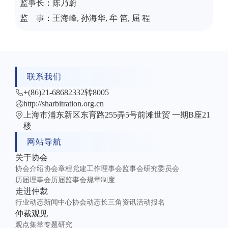
：
监事长
陈乃蔚
：
监事
王海峰, 孙海华, 牟 笛, 屈 程
联系我们
+(86)21-68682332转8005
http://sharbitration.org.cn
上海市浦东新区东育路255弄5号前滩世贸 一期B座21
楼
网站导航
关于协会
协会介绍
协会章程
党建工作
理事会
监事会
研究委员会
历届理事会
历届监事会
规章制度
走进仲裁
行业动态
新闻中心
协会动态
长三角资讯
活动报名
仲裁观见
观点集萃
专题研究