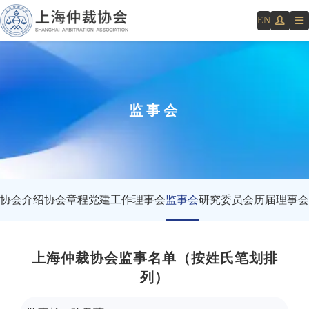
EN
监事会
协会介绍
协会章程
党建工作
理事会
监事会
研究委员会
历届理事会
上海仲裁协会监事名单
（
按姓氏笔划排
列
）