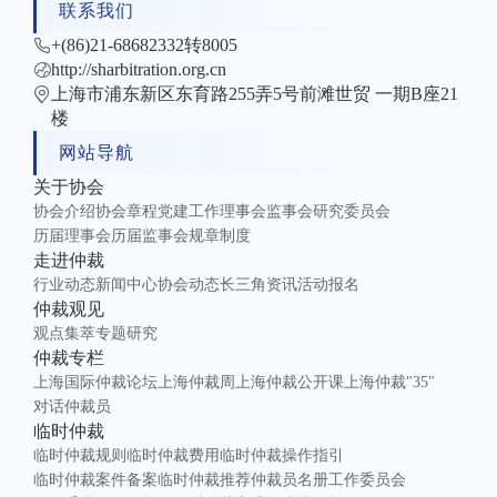
联系我们
+(86)21-68682332转8005
http://sharbitration.org.cn
上海市浦东新区东育路255弄5号前滩世贸 一期B座21
楼
网站导航
关于协会
协会介绍
协会章程
党建工作
理事会
监事会
研究委员会
历届理事会
历届监事会
规章制度
走进仲裁
行业动态
新闻中心
协会动态
长三角资讯
活动报名
仲裁观见
观点集萃
专题研究
仲裁专栏
上海国际仲裁论坛
上海仲裁周
上海仲裁公开课
上海仲裁"35"
对话仲裁员
临时仲裁
临时仲裁规则
临时仲裁费用
临时仲裁操作指引
临时仲裁案件备案
临时仲裁推荐仲裁员名册
工作委员会