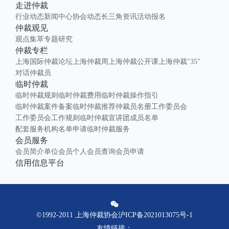
走进仲裁
行业动态
新闻中心
协会动态
长三角资讯
活动报名
仲裁观见
观点集萃
专题研究
仲裁专栏
上海国际仲裁论坛
上海仲裁周
上海仲裁公开课
上海仲裁"35"
对话仲裁员
临时仲裁
临时仲裁规则
临时仲裁费用
临时仲裁操作指引
临时仲裁案件备案
临时仲裁推荐仲裁员名册
工作委员会
工作委员会工作规则
临时仲裁宣讲团成员名单
配套服务机构名单
申请临时仲裁服务
会员服务
会员简介
单位会员
个人会员查询
会员申请
信用信息平台
©1992-2011 上海仲裁协会
沪ICP备2021013075号-1
友情链接
：