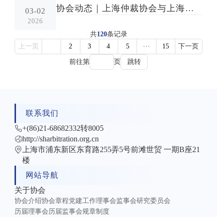
协会动态｜上海仲裁协会与上海海事法院签署《协同推进海事诉讼与临时仲裁衔接机制实施办法（试行）》
03-02
2026
共
120
条记录
上一页
1
2
3
4
5
···
15
下一页
前往第
页
跳转
联系我们
+(86)21-68682332转8005
http://sharbitration.org.cn
上海市浦东新区东育路255弄5号前滩世贸 一期B座21
楼
网站导航
关于协会
协会介绍
协会章程
党建工作
理事会
监事会
研究委员会
历届理事会
历届监事会
规章制度